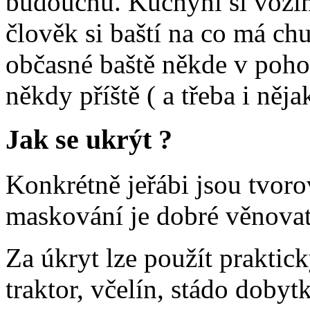
budoucnu. Kuchyni si vozím
člověk si baští na co má ch
občasné baště někde v pohos
někdy příště ( a třeba i něja
Jak se ukrýt ?
Konkrétně jeřábi jsou tvoro
maskování je dobré věnovat
Za úkryt lze použít praktick
traktor, včelín, stádo dobyt