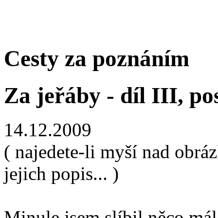
Cesty za poznáním
Za jeřáby - díl III, pos
14.12.2009
( najedete-li myší nad obrá
jejich popis... )
Minule jsem slíbil něco má