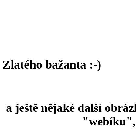
Zlatého bažanta :-)
a ještě nějaké další obráz
"webíku", 