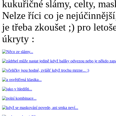
kukuřičné slámy, celty, mask
Nelze říci co je nejúčinnějš
je třeba zkoušet ;) pro leto
úkryty :