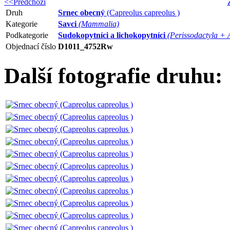
<<Předchozí
Druh
Srnec obecný
(Capreolus capreolus )
Kategorie
Savci
(Mammalia)
Podkategorie
Sudokopytníci a lichokopytníci
(Perissodactyla + 
Objednací číslo
D1011_4752Rw
Další fotografie druhu