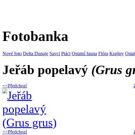
Fotobanka
Nové foto
Delta Dunaje
Savci
Ptáci
Ostatní fauna
Flóra
Krajiny
Osta
Jeřáb popelavý
(Grus g
<<Předchozí
<<Předchozí