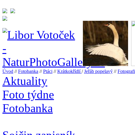
Úvod
//
Fotobanka
//
Ptáci
//
Krátkokřídlí
/
Jeřáb popelavý
//
Fotogra
Aktuality
Foto týdne
Fotobanka