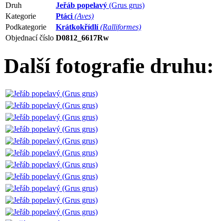
Druh
Jeřáb popelavý
(Grus grus)
Kategorie
Ptáci
(Aves)
Podkategorie
Krátkokřídlí
(Ralliformes)
Objednací číslo
D0812_6617Rw
Další fotografie druhu