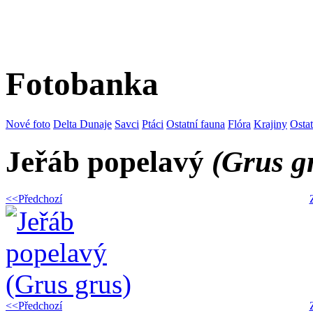
Fotobanka
Nové foto
Delta Dunaje
Savci
Ptáci
Ostatní fauna
Flóra
Krajiny
Osta
Jeřáb popelavý
(Grus g
<<Předchozí
<<Předchozí