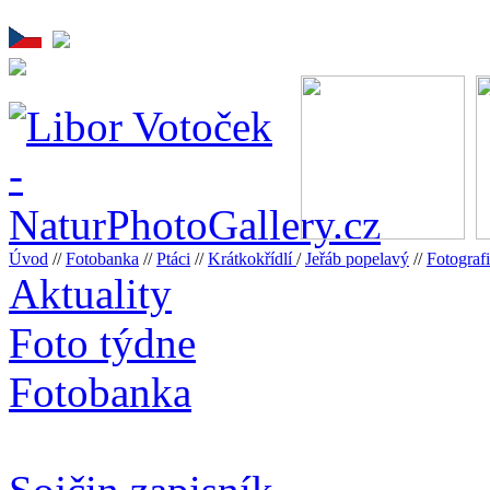
Úvod
//
Fotobanka
//
Ptáci
//
Krátkokřídlí
/
Jeřáb popelavý
//
Fotogra
Aktuality
Foto týdne
Fotobanka