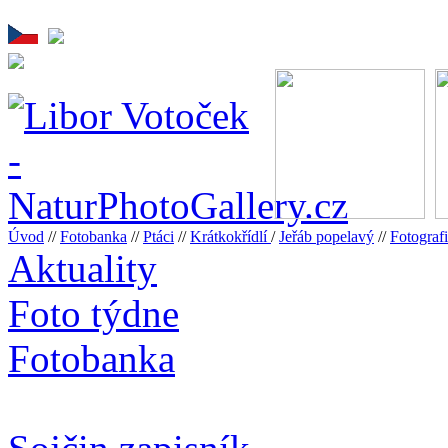
Úvod
//
Fotobanka
//
Ptáci
//
Krátkokřídlí
/
Jeřáb popelavý
//
Fotogra
Aktuality
Foto týdne
Fotobanka