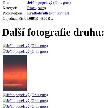
Druh
Jeřáb popelavý
(Grus grus)
Kategorie
Ptáci
(Aves)
Podkategorie
Krátkokřídlí
(Ralliformes)
Objednací číslo
D0913_4806Rw
Další fotografie druhu