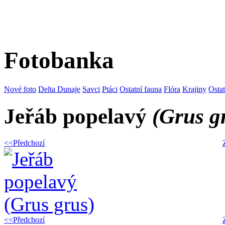
Fotobanka
Nové foto
Delta Dunaje
Savci
Ptáci
Ostatní fauna
Flóra
Krajiny
Osta
Jeřáb popelavý
(Grus g
<<Předchozí
<<Předchozí