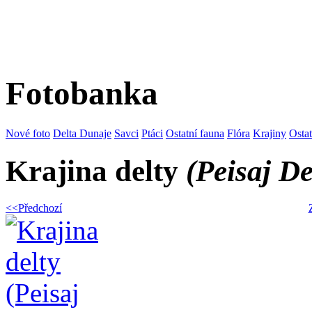
Fotobanka
Nové foto
Delta Dunaje
Savci
Ptáci
Ostatní fauna
Flóra
Krajiny
Osta
Krajina delty
(Peisaj De
<<Předchozí