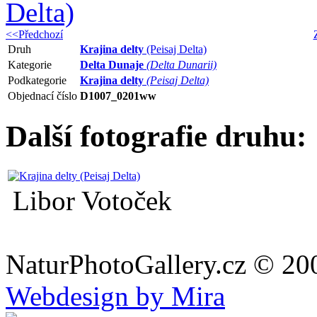
<<Předchozí
Druh
Krajina delty
(Peisaj Delta)
Kategorie
Delta Dunaje
(Delta Dunarii)
Podkategorie
Krajina delty
(Peisaj Delta)
Objednací číslo
D1007_0201ww
Další fotografie druhu:
Libor Votoček
NaturPhotoGallery.cz © 20
Webdesign by Mira