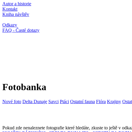
Autor a historie
Kontakt
Kniha návštěv
Odkazy
FAQ - Časté dotazy
Fotobanka
Nové foto
Delta Dunaje
Savci
Ptáci
Ostatní fauna
Flóra
Krajiny
Osta
Pokud zde nenaleznete fotografie které hledáte, zkuste to ještě v od