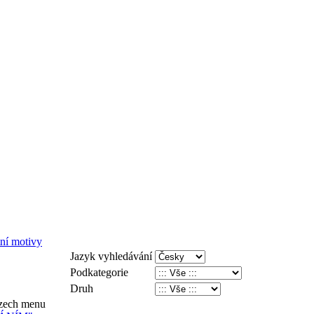
tní motivy
Jazyk vyhledávání
Podkategorie
Druh
kazech menu