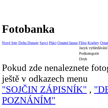
Fotobanka
Nové foto
Delta Dunaje
Savci
Ptáci
Ostatní fauna
Flóra
Krajiny
Osta
Jazyk vyhledávání
Podkategorie
Druh
Pokud zde nenaleznete fotog
ještě v odkazech menu
"SOJČIN ZÁPISNÍK"
,
"D
POZNÁNÍM"