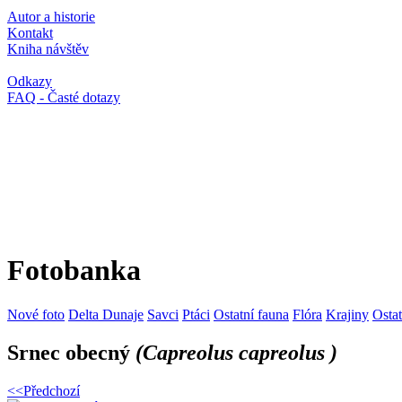
Autor a historie
Kontakt
Kniha návštěv
Odkazy
FAQ - Časté dotazy
Fotobanka
Nové foto
Delta Dunaje
Savci
Ptáci
Ostatní fauna
Flóra
Krajiny
Osta
Srnec obecný
(Capreolus capreolus )
<<Předchozí