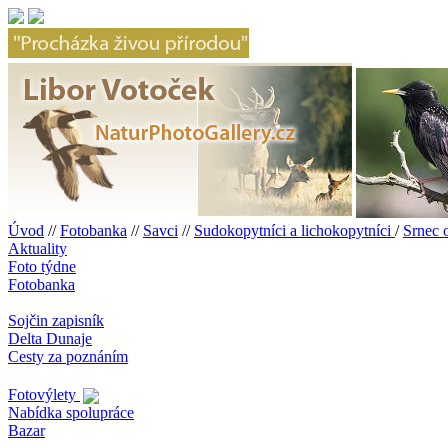
Úvod
//
Fotobanka
//
Savci
//
Sudokopytníci a lichokopytníci
/
Srnec 
Aktuality
Foto týdne
Fotobanka
Sojčin zapisník
Delta Dunaje
Cesty za poznáním
Fotovýlety
Nabídka spolupráce
Bazar