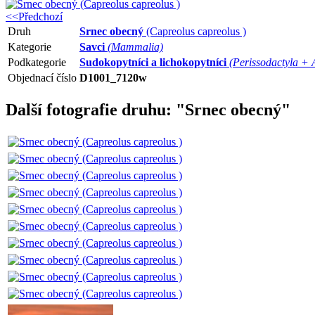
<<Předchozí
Druh
Srnec obecný
(Capreolus capreolus )
Kategorie
Savci
(Mammalia)
Podkategorie
Sudokopytníci a lichokopytníci
(Perissodactyla + 
Objednací číslo
D1001_7120w
Další fotografie druhu: "Srnec obecný"