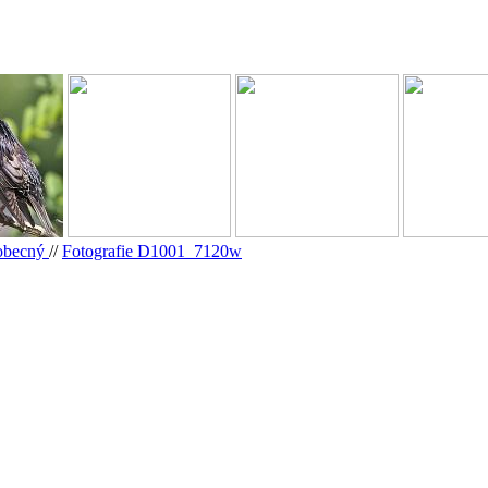
obecný
//
Fotografie D1001_7120w